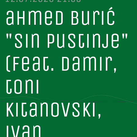
ahmed burić
"sin pustinje"
(feat. damir,
toni
kitanovski,
ivan