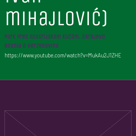
mihajlović)
park pred austrijskom kućom, sarajevo
bosnia & herzegovina
https://www.youtube.com/watch?v=MukAu2J1ZHE