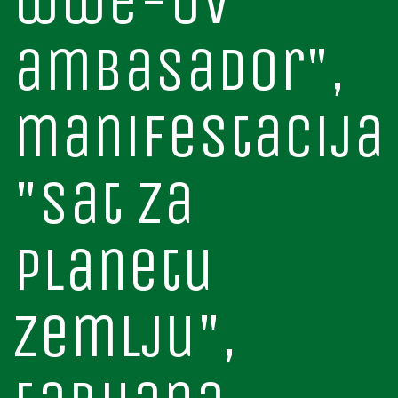
wwe-ov
ambasador",
manifestacija
"sat za
planetu
zemlju",