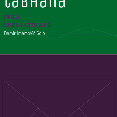
tabhana
mostar
bosnia & herzegovina
Damir Imamović Solo