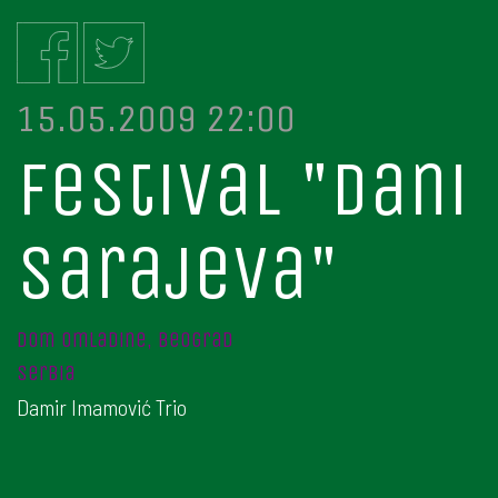
15.05.2009 22:00
festival "dani
sarajeva"
dom omladine, beograd
serbia
Damir Imamović Trio