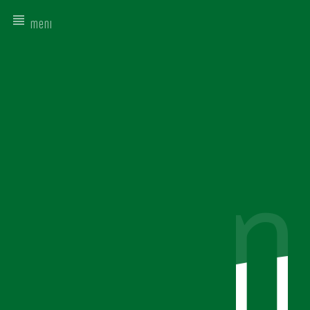
meni
n
n