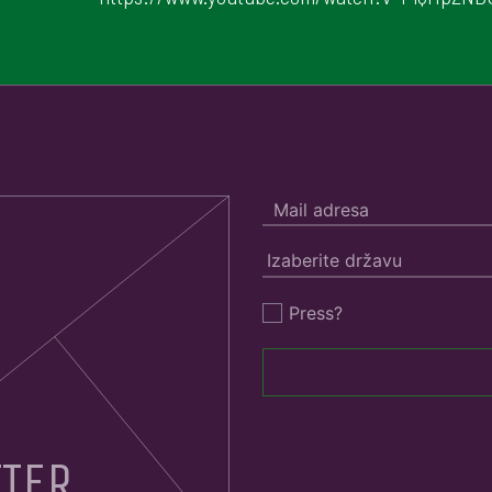
Press?
TER