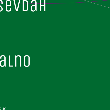
sevdah
alno
GJ8