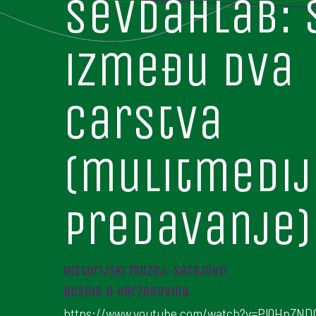
sevdahlab: 
između dva
carstva
(mulitmedij
predavanje)
historijski muzej, sarajevo
bosnia & herzegovina
https://www.youtube.com/watch?v=PlQHpZND